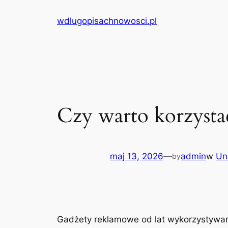
Przejdź
wdlugopisachnowosci.pl
do
treści
Czy warto korzyst
maj 13, 2026
—
admin
w
Un
by
Gadżety reklamowe od lat wykorzystywane 